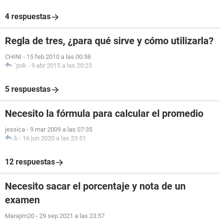
4 respuestas
Regla de tres, ¿para qué sirve y cómo utilizarla?
CHINI
-
15 feb 2010 a las 00:58
`pok
-
9 abr 2015 a las 20:23
5 respuestas
Necesito la fórmula para calcular el promedio
jessica
-
9 mar 2009 a las 07:35
b
-
16 jun 2020 a las 23:51
12 respuestas
Necesito sacar el porcentaje y nota de un
examen
Marajim20
-
29 sep 2021 a las 23:57