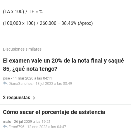
(TA x 100) / TF = %
(100,000 x 100) / 260,000 = 38.46% (Aprox)
Discusiones similares
El examen vale un 20% de la nota final y saqué
85, ¿qué nota tengo?
jose
-
11 mar 2020 a las 04:11
DianaSanchez
-
18 jul 2022 a las 03:49
2 respuestas
Cómo sacar el porcentaje de asistencia
malu
-
26 jul 2009 a las 19:21
Error6796
-
12 ene 2023 a las 04:47