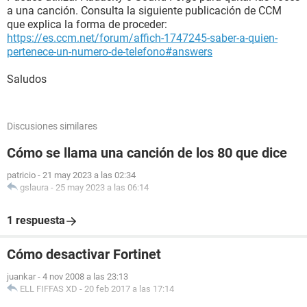
a una canción. Consulta la siguiente publicación de CCM
que explica la forma de proceder:
https://es.ccm.net/forum/affich-1747245-saber-a-quien-
pertenece-un-numero-de-telefono#answers
Saludos
Discusiones similares
Cómo se llama una canción de los 80 que dice
patricio
-
21 may 2023 a las 02:34
gslaura
-
25 may 2023 a las 06:14
1 respuesta
Cómo desactivar Fortinet
juankar
-
4 nov 2008 a las 23:13
ELL FIFFAS XD
-
20 feb 2017 a las 17:14