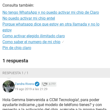
Consulta también:
No tengo WhatsApp y no puedo activar mi chip de Claro
No puedo activar mi chip entel
Porque whatsapp dice que estoy en otra llamada y no lo
estoy
Como activar elegido ilimitado claro
Como saber el numero de mi chip
✓
Pin de chip claro
1 respuesta
RESPUESTA 1 / 1
Zandra Rivera
3.777
19 ago 2019 a las 21:29
Hola Gemma bienvenida a CCM Tecnología!, para poder
ayudarte indícame ¿qué modelo de teléfono tienes? y con
respecto a la activación del chip, acércate a la misma tienda