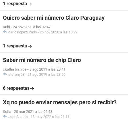
1 respuesta
Quiero saber mi número Claro Paraguay
Kuki
-
24 nov 2020 a las 02:47
carloslopezjurado
-
25 nov 2020 a las 10:29
1 respuesta
Saber mi número de chip Claro
ckatha bn nice
-
3 ago 2011 a las 23:41
stefany68
-
21 ago 2019 a las 23:00
6 respuestas
Xq no puedo enviar mensajes pero si recibir?
Sofia
-
20 mar 2021 a las 06:53
JoseAlberto
-
18 may 2022 a las 21:11