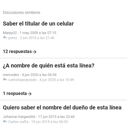
Discusiones similares
Saber el titular de un celular
Marpy32
-
1 may 2009 a las 07:15
perez
-
2 jun 2016 a las 21:46
12 respuestas
¿A nombre de quién está esta línea?
mercedes
-
4 jun 2020 a las 06:34
carloslopezjurado
-
4 jun 2020 a las 10:49
1 respuesta
Quiero saber el nombre del dueño de esta línea
Johanna-Vargas666
-
17 jun 2015 a las 23:44
Carlos-vialfa
-
18 jun 2015 a las 06:03