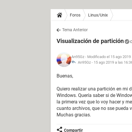
Foros
Linux/Unix
Tema Anterior
Visualización de partición
C
An95Gz
- Modificado el 15 ago 2019 
An95Gz -
15 ago 2019 a las 16:3
Buenas,
Quiero realizar una partición en mi d
Windows. Quería saber si de Windows
la primera vez que lo voy hacer y m
cuanto archivos, que no sse pueda v
Muchas gracias.
Compartir