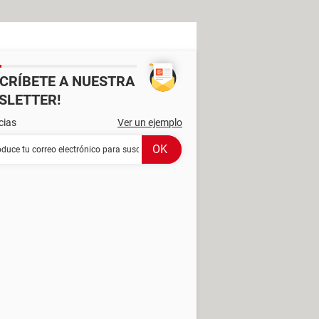
SCRÍBETE A NUESTRA
SLETTER!
cias
Ver un ejemplo