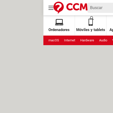
Ordenadores
Móviles y tablets
Ap
macOS
Internet
Hardware
Audio