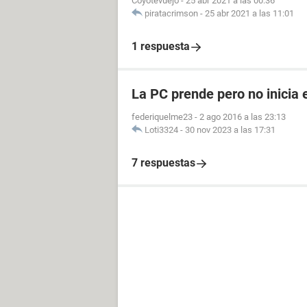
Coyotevuejo
-
25 abr 2021 a las 00:36
piratacrimson
-
25 abr 2021 a las 11:01
1 respuesta
La PC prende pero no inicia 
federiquelme23
-
2 ago 2016 a las 23:13
Loti3324
-
30 nov 2023 a las 17:31
7 respuestas