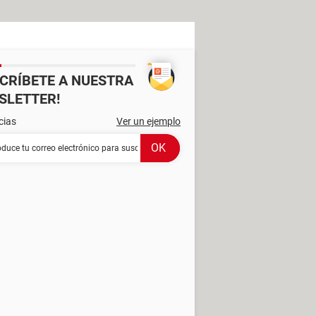
SCRÍBETE A NUESTRA
SLETTER!
cias
Ver un ejemplo