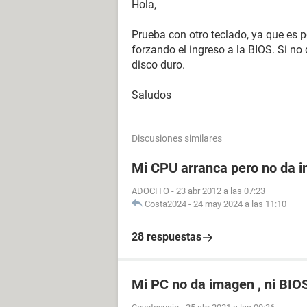
Hola,
Prueba con otro teclado, ya que es 
forzando el ingreso a la BIOS. Si no 
disco duro.
Saludos
Discusiones similares
Mi CPU arranca pero no da i
ADOCITO
-
23 abr 2012 a las 07:23
Costa2024
-
24 may 2024 a las 11:10
28 respuestas
Mi PC no da imagen , ni BIO