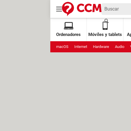
Ordenadores
Móviles y tablets
Ap
macOS
Internet
Hardware
Audio