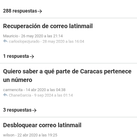
288 respuestas
Recuperación de correo latinmail
Mauricio
-
26 may 2020 a las 21:14
carloslopezjurado
-
28 may 2020 a las 16:04
1 respuesta
Quiero saber a qué parte de Caracas pertenece
un número
carmencita
-
14 abr 2020 a las 04:38
ChaneGarcia
-
9 sep 2024 a las 01:14
3 respuestas
Desbloquear correo latinmail
wilson
-
22 abr 2020 a las 19:25