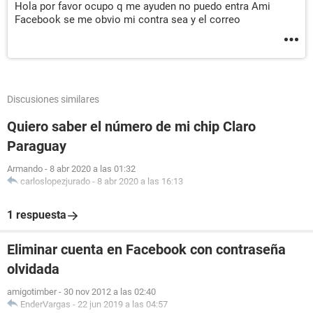
Hola por favor ocupo q me ayuden no puedo entra Ami
Facebook se me obvio mi contra sea y el correo
Discusiones similares
Quiero saber el número de mi chip Claro
Paraguay
Armando
-
8 abr 2020 a las 01:32
carloslopezjurado
-
8 abr 2020 a las 16:13
1 respuesta
Eliminar cuenta en Facebook con contraseña
olvidada
amigotimber
-
30 nov 2012 a las 02:40
EnderVargas
-
22 jun 2019 a las 04:57