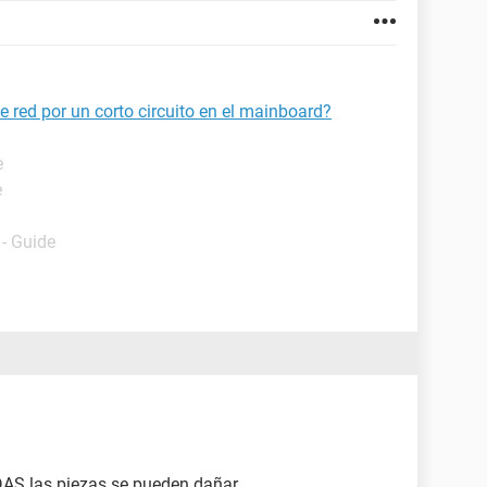
e red por un corto circuito en el mainboard?
e
e
- Guide
AS las piezas se pueden dañar.