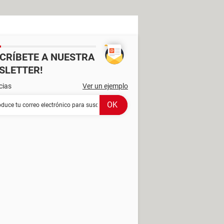
SCRÍBETE A NUESTRA
SLETTER!
cias
Ver un ejemplo