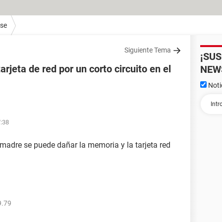
ase
Siguiente Tema
¡SU
rjeta de red por un corto circuito en el
NEW
Noti
7:38
a madre se puede dañar la memoria y la tarjeta red
9.79