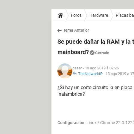
Foros
Hardware
Placas b
Tema Anterior
Se puede dañar la RAM y la ta
mainboard?
Cerrado
cesar
- 13 ago 2019 à 02:26
TheNetworkIP
-
13 ago 2019 à 1
¿Si hay un corto circuito la en plac
inalambrica?
Configuración:
Linux / Chrome 22.0.122