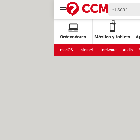
Ordenadores
Móviles y tablets
Ap
macOS
Internet
Hardware
Audio