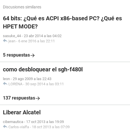
Discusiones similares
64 bits: ¿Qué es ACPI x86-based PC? ¿Qué es
HPET MODE?
sasuke_44
-
23 abr 2014 a las 04:02
jean
-
6 ene 2016 a las 22:11
5 respuestas
como desbloquear el sgh-f480l
leon
-
29 ago 2009 a las 22:43
LORENA
-
30 sep 2014 a las 03:11
137 respuestas
Liberar Alcatel
cibernautica
-
17 oct 2013 a las 19:09
Carlos-vialfa
-
18 oct 2013 a las 07:09