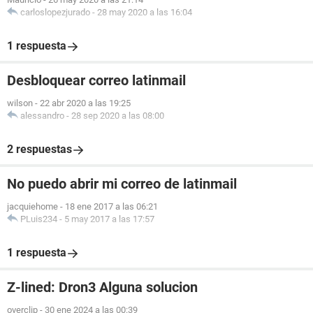
carloslopezjurado
-
28 may 2020 a las 16:04
1 respuesta
Desbloquear correo latinmail
wilson
-
22 abr 2020 a las 19:25
alessandro
-
28 sep 2020 a las 08:00
2 respuestas
No puedo abrir mi correo de latinmail
jacquiehome
-
18 ene 2017 a las 06:21
PLuis234
-
5 may 2017 a las 17:57
1 respuesta
Z-lined: Dron3 Alguna solucion
overclip
-
30 ene 2024 a las 00:39