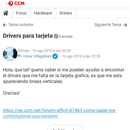
Foros
Hardware
Drivers
Tema Anterior
Siguiente Tema
Drivers para tarjeta
Cerrado
Alfredo
- 10 ago 2019 a las 00:39
César Villagómez
-
12 ago 2019 a las 22:26
Hola, que tal! queria saber si me pueden ayudar a encontrar
el drivers que me falta en la tarjeta grafica, ya que me esta
apareciendo lineas verticales.
Gracias!
https://es.ccm.net/forum/affich-87463-como-saber-los-
controladores-que-necesito