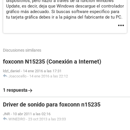
dispositivos, pero hazlo a través de la función Windows
Update, es decir, deja que Windows descargue el controlador
gráfico más adecuado. Si buscas software específico para
tu tarjeta gráfica debes ir a la página del fabricante de tu PC.
Discusiones similares
foxconn N15235 (Conexión a Internet)
ldzl_daniel
-
14 ene 2016 a las 17:31
Joacocello
-
14 ene 2016 a las 22:12
1 respuesta
Driver de sonido para foxconn n15235
JNR
-
10 abr 2011 a las 02:16
WINEDRO
-
23 oct 2013 a las 23:03