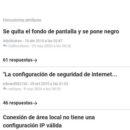
Discusiones similares
Se quita el fondo de pantalla y se pone negro
AdyStrokes
-
16 abr 2010 a las 02:47
Calitocalono
-
25 may 2020 a las 06:26
61 respuestas
"La configuración de seguridad de internet...
edward922130
-
29 oct 2010 a las 01:53
mkharq
-
9 mar 2024 a las 05:20
46 respuestas
Conexión de área local no tiene una
configuración IP válida