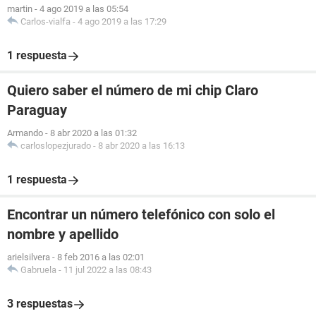
martin
-
4 ago 2019 a las 05:54
Carlos-vialfa
-
4 ago 2019 a las 17:29
1 respuesta
Quiero saber el número de mi chip Claro
Paraguay
Armando
-
8 abr 2020 a las 01:32
carloslopezjurado
-
8 abr 2020 a las 16:13
1 respuesta
Encontrar un número telefónico con solo el
nombre y apellido
arielsilvera
-
8 feb 2016 a las 02:01
Gabruela
-
11 jul 2022 a las 08:43
3 respuestas