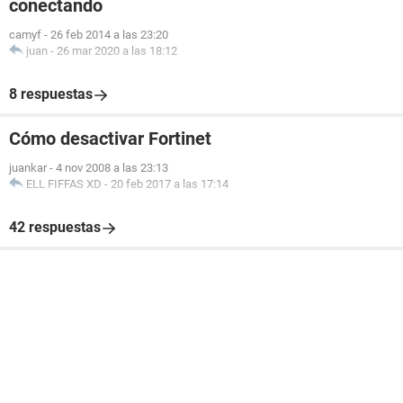
conectando
camyf
-
26 feb 2014 a las 23:20
juan
-
26 mar 2020 a las 18:12
8 respuestas
Cómo desactivar Fortinet
juankar
-
4 nov 2008 a las 23:13
ELL FIFFAS XD
-
20 feb 2017 a las 17:14
42 respuestas