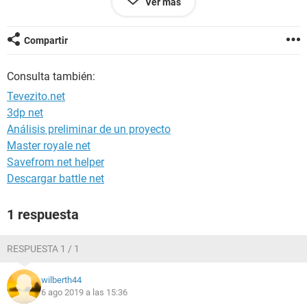
Ver más
Compartir
Consulta también:
Tevezito.net
3dp net
Análisis preliminar de un proyecto
Master royale net
Savefrom net helper
Descargar battle net
1 respuesta
RESPUESTA 1 / 1
wilberth44
6 ago 2019 a las 15:36