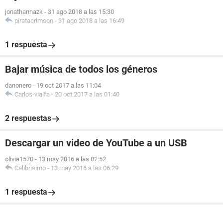
jonathannazk
-
31 ago 2018 a las 15:30
piratacrimson
-
31 ago 2018 a las 16:49
1 respuesta
Bajar música de todos los géneros
danonero
-
19 oct 2017 a las 11:04
Carlos-vialfa
-
20 oct 2017 a las 01:40
2 respuestas
Descargar un video de YouTube a un USB
olivia1570
-
13 may 2016 a las 02:52
Calibrisimo
-
13 may 2016 a las 06:29
1 respuesta