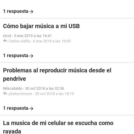
1 respuesta
Cómo bajar música a mi USB
nicol
-
5 ene 2019 a las 16:41
Carlos-vialfa
-
6 ene 2019 a las 19:00
1 respuesta
Problemas al reproducir música desde el
pendrive
Nilscataldo
-
30 oct 2018 a las 02:36
piratacrimson
-
30 oct 2018 a las 18:19
1 respuesta
La musica de mi celular se escucha como
rayada