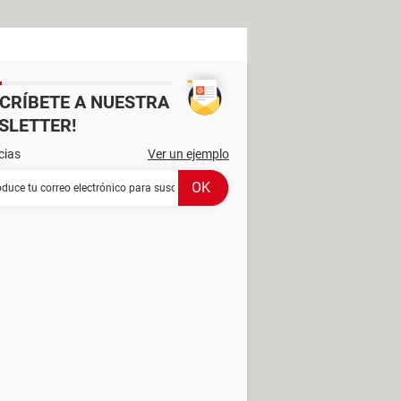
SCRÍBETE A NUESTRA
SLETTER!
cias
Ver un ejemplo