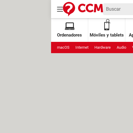
Ordenadores
Móviles y tablets
Ap
macOS
Internet
Hardware
Audio