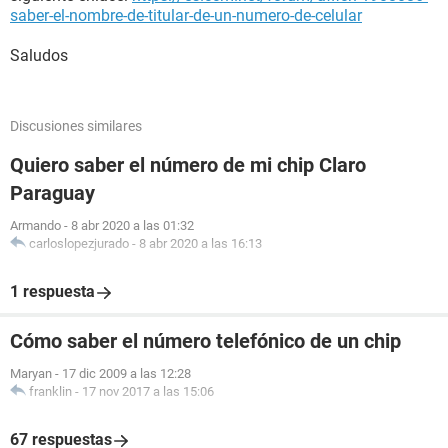
saber-el-nombre-de-titular-de-un-numero-de-celular
Saludos
Discusiones similares
Quiero saber el número de mi chip Claro
Paraguay
Armando
-
8 abr 2020 a las 01:32
carloslopezjurado
-
8 abr 2020 a las 16:13
1 respuesta
Cómo saber el número telefónico de un chip
Maryan
-
17 dic 2009 a las 12:28
franklin
-
17 nov 2017 a las 15:06
67 respuestas