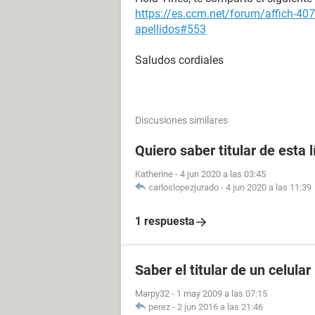
https://es.ccm.net/forum/affich-40
apellidos#553
Saludos cordiales
Discusiones similares
Quiero saber titular de esta 
Katherine
-
4 jun 2020 a las 03:45
carloslopezjurado
-
4 jun 2020 a las 11:39
1 respuesta
Saber el titular de un celular
Marpy32
-
1 may 2009 a las 07:15
perez
-
2 jun 2016 a las 21:46