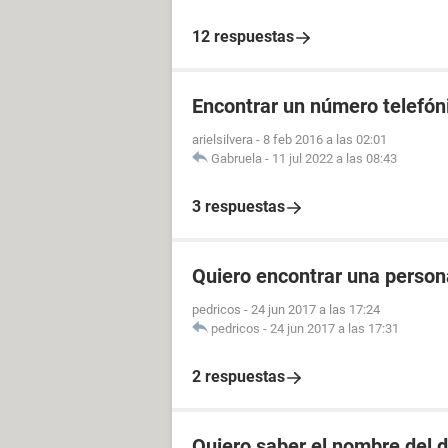
12 respuestas
Encontrar un número telefóni
arielsilvera
-
8 feb 2016 a las 02:01
Gabruela
-
11 jul 2022 a las 08:43
3 respuestas
Quiero encontrar una perso
pedricos
-
24 jun 2017 a las 17:24
pedricos
-
24 jun 2017 a las 17:31
2 respuestas
Quiero saber el nombre del d