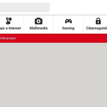
ps e Internet
Multimedia
Gaming
Cibersegurid
Videojuegos