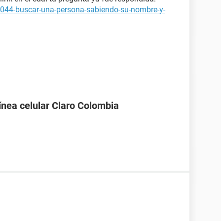
7044-buscar-una-persona-sabiendo-su-nombre-y-
línea celular Claro Colombia