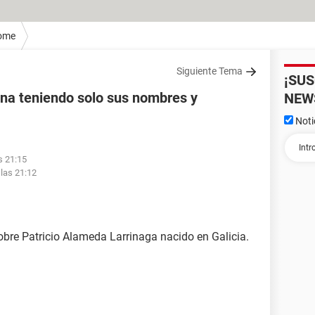
ome
Siguiente Tema
¡SU
na teniendo solo sus nombres y
NEW
Noti
s 21:15
 las 21:12
obre Patricio Alameda Larrinaga nacido en Galicia.