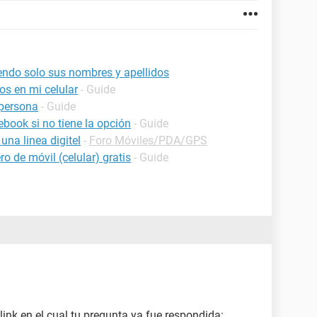
ndo solo sus nombres y apellidos
os en mi celular
- Guide
persona
- Guide
book si no tiene la opción
- Guide
na linea digitel
-
Foro Móviles/PDA/GPS
o de móvil (celular) gratis
- Guide
link en el cual tu pregunta ya fue respondida: