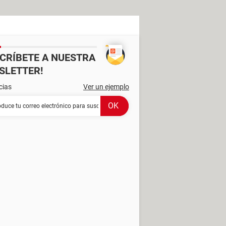
SCRÍBETE A NUESTRA
SLETTER!
cias
Ver un ejemplo