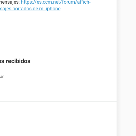
 mensajes:
https://es.ccm.net/forum/affich-
sajes-borrados-de-mi-iphone
s recibidos
:40