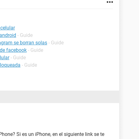
celular
android
- Guide
agram se borran solas
- Guide
 de facebook
- Guide
lular
- Guide
bloqueada
- Guide
Phone? Si es un iPhone, en el siguiente link se te