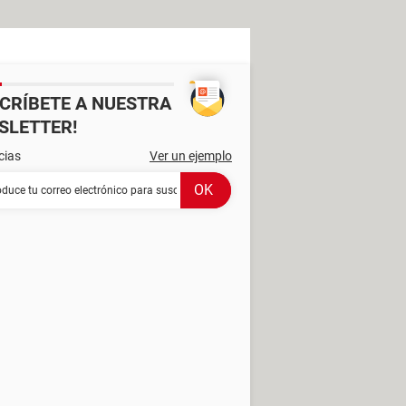
SCRÍBETE A NUESTRA
SLETTER!
cias
Ver un ejemplo