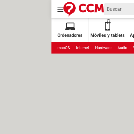
Ordenadores
Móviles y tablets
Ap
macOS
Internet
Hardware
Audio