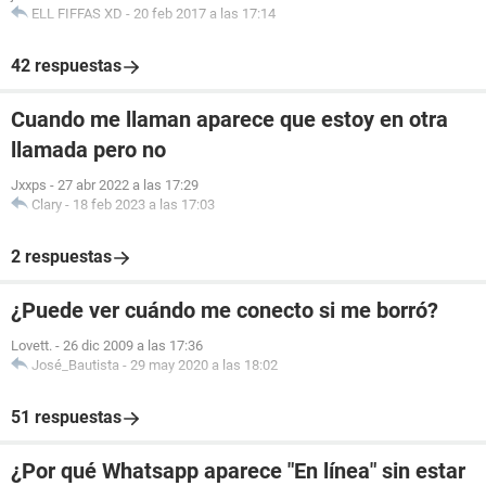
ELL FIFFAS XD
-
20 feb 2017 a las 17:14
42 respuestas
Cuando me llaman aparece que estoy en otra
llamada pero no
Jxxps
-
27 abr 2022 a las 17:29
Clary
-
18 feb 2023 a las 17:03
2 respuestas
¿Puede ver cuándo me conecto si me borró?
Lovett.
-
26 dic 2009 a las 17:36
José_Bautista
-
29 may 2020 a las 18:02
51 respuestas
¿Por qué Whatsapp aparece "En línea" sin estar