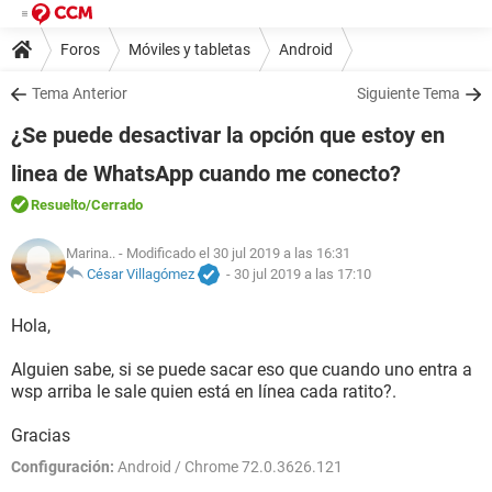
Foros
Móviles y tabletas
Android
Tema Anterior
Siguiente Tema
¿Se puede desactivar la opción que estoy en
linea de WhatsApp cuando me conecto?
Resuelto
/Cerrado
Marina..
- Modificado el 30 jul 2019 a las 16:31
César Villagómez
-
30 jul 2019 a las 17:10
Hola,
Alguien sabe, si se puede sacar eso que cuando uno entra a
wsp arriba le sale quien está en línea cada ratito?.
Gracias
Configuración:
Android / Chrome 72.0.3626.121