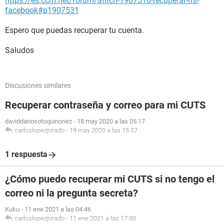
https://es.ccm.net/forum/affich-1907510-recuperar-mi-
facebook#p1907531
Espero que puedas recuperar tu cuenta.
Saludos
Discusiones similares
Recuperar contraseña y correo para mi CUTS
daviddariosotoquinonez
-
18 may 2020 a las 05:17
carloslopezjurado
-
19 may 2020 a las 15:57
1 respuesta
¿Cómo puedo recuperar mi CUTS si no tengo el
correo ni la pregunta secreta?
Kuku
-
11 ene 2021 a las 04:46
carloslopezjurado
-
11 ene 2021 a las 17:50