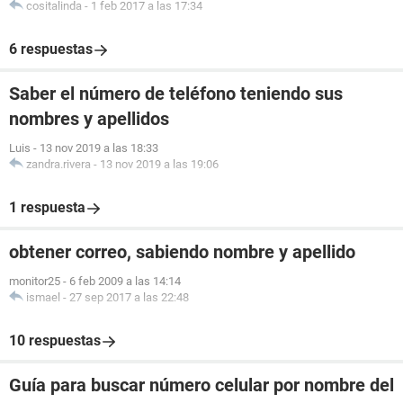
cositalinda
-
1 feb 2017 a las 17:34
6 respuestas
Saber el número de teléfono teniendo sus
nombres y apellidos
Luis
-
13 nov 2019 a las 18:33
zandra.rivera
-
13 nov 2019 a las 19:06
1 respuesta
obtener correo, sabiendo nombre y apellido
monitor25
-
6 feb 2009 a las 14:14
ismael
-
27 sep 2017 a las 22:48
10 respuestas
Guía para buscar número celular por nombre del