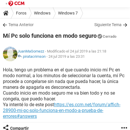
Foros
Windows
Windows 7
Tema Anterior
Siguiente Tema
Mí Pc solo funciona en modo seguro
Cerrado
JuanMaGomezz
- Modificado el 24 jul 2019 a las 21:18
piratacrimson
-
24 jul 2019 a las 23:31
Hola, tengo un problema en el que cuando inicio mí Pc en
modo normal, a los minutos de seleccionar la cuenta, mí Pc
procede a congelarse sin nada que pueda hacer, la única
manera de apagarla es desconectarla.
Cuando inicio en modo seguro me va bien todo y no se
congela, que puedo hacer.
Ya intenté lo de este post
https://es.ccm.net/forum/affich-
28900-mi-pc-solo-funciona-en-modo-a-prueba-de-
errores#answers
Compartir