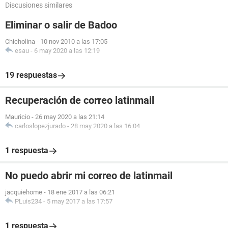
Discusiones similares
Eliminar o salir de Badoo
Chicholina
-
10 nov 2010 a las 17:05
esau
-
6 may 2020 a las 12:19
19 respuestas
Recuperación de correo latinmail
Mauricio
-
26 may 2020 a las 21:14
carloslopezjurado
-
28 may 2020 a las 16:04
1 respuesta
No puedo abrir mi correo de latinmail
jacquiehome
-
18 ene 2017 a las 06:21
PLuis234
-
5 may 2017 a las 17:57
1 respuesta