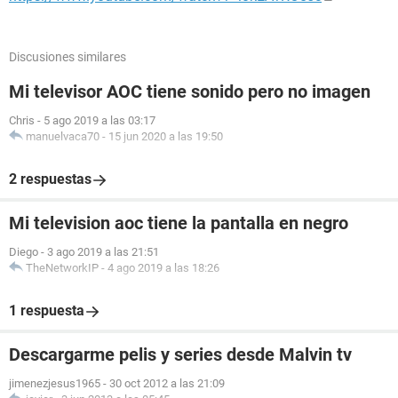
Discusiones similares
Mi televisor AOC tiene sonido pero no imagen
Chris
-
5 ago 2019 a las 03:17
manuelvaca70
-
15 jun 2020 a las 19:50
2 respuestas
Mi television aoc tiene la pantalla en negro
Diego
-
3 ago 2019 a las 21:51
TheNetworkIP
-
4 ago 2019 a las 18:26
1 respuesta
Descargarme pelis y series desde Malvin tv
jimenezjesus1965
-
30 oct 2012 a las 21:09