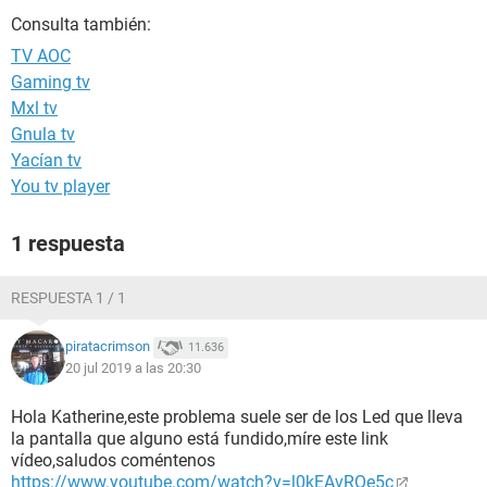
Consulta también:
TV AOC
Gaming tv
Mxl tv
Gnula tv
Yacían tv
You tv player
1 respuesta
RESPUESTA 1 / 1
piratacrimson
11.636
20 jul 2019 a las 20:30
Hola Katherine,este problema suele ser de los Led que lleva
la pantalla que alguno está fundido,míre este link
vídeo,saludos coméntenos
https://www.youtube.com/watch?v=l0kEAvROe5c