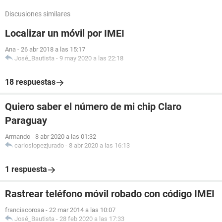
Discusiones similares
Localizar un móvil por IMEI
Ana
-
26 abr 2018 a las 15:17
José_Bautista
-
9 may 2020 a las 22:18
18 respuestas
Quiero saber el número de mi chip Claro
Paraguay
Armando
-
8 abr 2020 a las 01:32
carloslopezjurado
-
8 abr 2020 a las 16:13
1 respuesta
Rastrear teléfono móvil robado con código IMEI
franciscorosa
-
22 mar 2014 a las 10:07
José_Bautista
-
28 feb 2020 a las 17:33