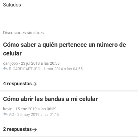
Saludos
Discusiones similares
Cómo saber a quién pertenece un número de
celular
canijobb
-
23 jul 2013 a las 20:55
RICARDOARTURO
-
1 mar 2014 a las 04:55
4 respuestas
Cómo abrir las bandas a mi celular
kevin
-
15 ene 2019 a las 08:39
AQ
-
25 may 2019 a las 01:15
2 respuestas