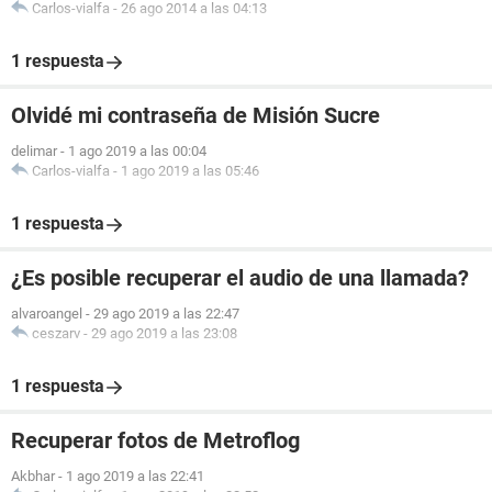
Carlos-vialfa
-
26 ago 2014 a las 04:13
1 respuesta
Olvidé mi contraseña de Misión Sucre
delimar
-
1 ago 2019 a las 00:04
Carlos-vialfa
-
1 ago 2019 a las 05:46
1 respuesta
¿Es posible recuperar el audio de una llamada?
alvaroangel
-
29 ago 2019 a las 22:47
ceszarv
-
29 ago 2019 a las 23:08
1 respuesta
Recuperar fotos de Metroflog
Akbhar
-
1 ago 2019 a las 22:41