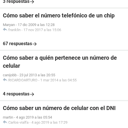
3 respuestas
Cómo saber el número telefónico de un chip
Maryan
-
17 dic 2009 a las 12:28
franklin
-
17 nov 2017 a las 15:06
67 respuestas
Cómo saber a quién pertenece un número de
celular
canijobb
-
23 jul 2013 a las 20:55
RICARDOARTURO
-
1 mar 2014 a las 04:55
4 respuestas
Cómo saber un número de celular con el DNI
martin
-
4 ago 2019 a las 05:54
Carlos-vialfa
-
4 ago 2019 a las 17:29