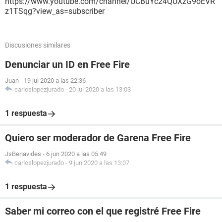
https://www.youtube.com/channel/UCBuYc24QUXzG9oEVR
z1TSqg?view_as=subscriber
Discusiones similares
Denunciar un ID en Free Fire
Juan
-
19 jul 2020 a las 22:36
carloslopezjurado
-
20 jul 2020 a las 13:03
1 respuesta
Quiero ser moderador de Garena Free Fire
JsBenavides
-
6 jun 2020 a las 05:49
carloslopezjurado
-
9 jun 2020 a las 13:07
1 respuesta
Saber mi correo con el que registré Free Fire