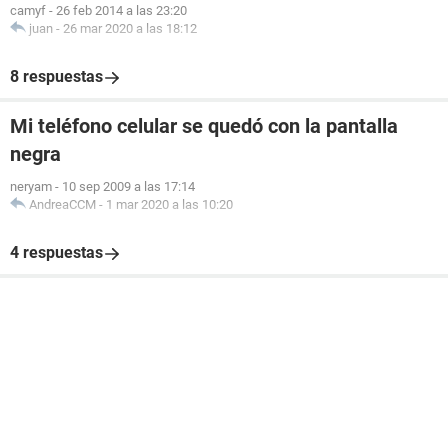
camyf
-
26 feb 2014 a las 23:20
juan
-
26 mar 2020 a las 18:12
8 respuestas
Mi teléfono celular se quedó con la pantalla
negra
neryam
-
10 sep 2009 a las 17:14
AndreaCCM
-
1 mar 2020 a las 10:20
4 respuestas