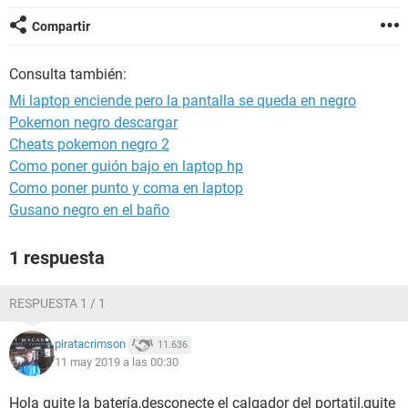
Compartir
Consulta también:
Mi laptop enciende pero la pantalla se queda en negro
Pokemon negro descargar
Cheats pokemon negro 2
Como poner guión bajo en laptop hp
Como poner punto y coma en laptop
Gusano negro en el baño
1 respuesta
RESPUESTA 1 / 1
piratacrimson
11.636
11 may 2019 a las 00:30
Hola quite la batería,desconecte el calgador del portatil,quite