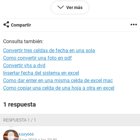
Alguna formula?
Ver más
Estoy usando esta con error:
Compartir
=DATE(A6,B6,C6)
Consulta también:
#VALUE!
Convertir tres celdas de fecha en una sola
Como convertir una foto en pdf
Gracias desde ya...
Convertir vhs a dvd
Insertar fecha del sistema en excel
Como dar enter en una misma celda de excel mac
Como copiar una celda de una hoja a otra en excel
1 respuesta
RESPUESTA 1 / 1
kiory666
3 jun 2019 a las 22:40