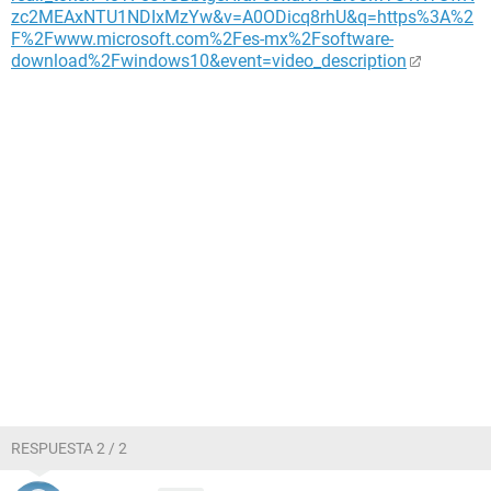
zc2MEAxNTU1NDIxMzYw&v=A0ODicq8rhU&q=https%3A%2
F%2Fwww.microsoft.com%2Fes-mx%2Fsoftware-
download%2Fwindows10&event=video_description
RESPUESTA 2 / 2