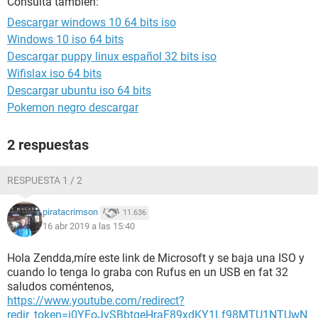
Consulta también:
Descargar windows 10 64 bits iso
Windows 10 iso 64 bits
Descargar puppy linux español 32 bits iso
Wifislax iso 64 bits
Descargar ubuntu iso 64 bits
Pokemon negro descargar
2 respuestas
RESPUESTA 1 / 2
piratacrimson
11.636
16 abr 2019 a las 15:40
Hola Zendda,míre este link de Microsoft y se baja una ISO y
cuando lo tenga lo graba con Rufus en un USB en fat 32
saludos coméntenos,
https://www.youtube.com/redirect?
redir_token=i0YFoJvSBbtgeHraF89xdKY1Lf98MTU1NTUwN