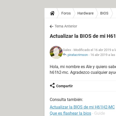
Foros
Hardware
BIOS
Tema Anterior
Actualizar la BIOS de mi H
Galex
- Modificado el 16 abr 2019 a 
piratacrimson
-
16 abr 2019 a las
Hola, mi nombre es Ale y quiero sabe
h61h2-mc. Agradezco cualquier ayud
Compartir
Consulta también:
Actualizar la BIOS de mi H61H2-MC
Que es flashear la bios
- Guide