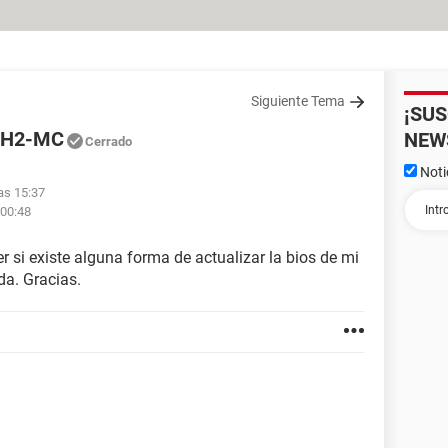
Siguiente Tema
¡SU
61H2-MC
NEW
Cerrado
Noti
las 15:37
 00:48
r si existe alguna forma de actualizar la bios de mi
a. Gracias.