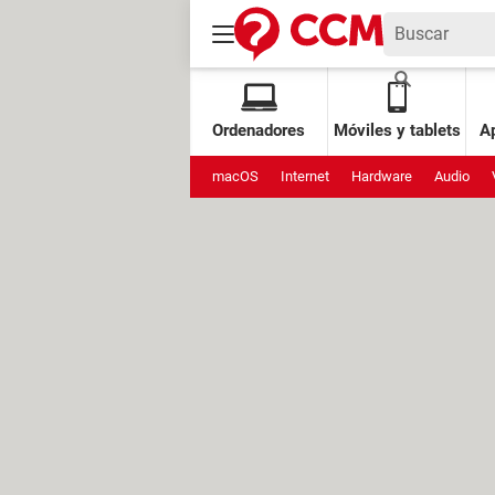
Ordenadores
Móviles y tablets
Ap
macOS
Internet
Hardware
Audio