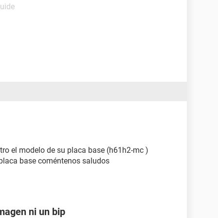
Guide
ntro el modelo de su placa base (h61h2-mc )
 placa base coméntenos saludos
magen ni un bip