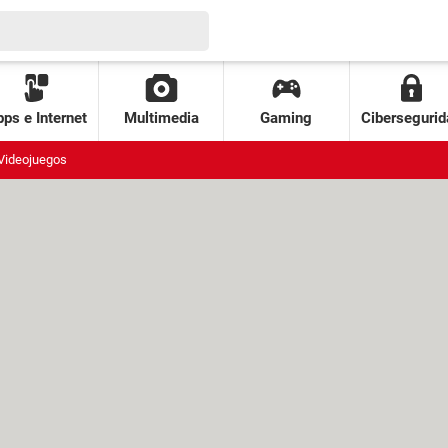
ps e Internet
Multimedia
Gaming
Cibersegurid
Videojuegos