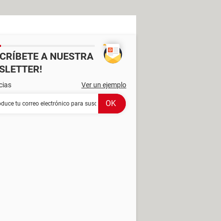
SCRÍBETE A NUESTRA
SLETTER!
cias
Ver un ejemplo