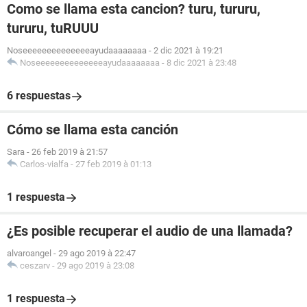
Como se llama esta cancion? turu, tururu,
tururu, tuRUUU
Noseeeeeeeeeeeeeeayudaaaaaaaa
-
2 dic 2021 à 19:21
Noseeeeeeeeeeeeeeayudaaaaaaaa
-
8 dic 2021 à 23:48
6 respuestas
Cómo se llama esta canción
Sara
-
26 feb 2019 à 21:57
Carlos-vialfa
-
27 feb 2019 à 01:13
1 respuesta
¿Es posible recuperar el audio de una llamada?
alvaroangel
-
29 ago 2019 à 22:47
ceszarv
-
29 ago 2019 à 23:08
1 respuesta