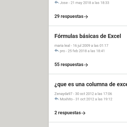
Jose
-
21 may 2018 a las 18:33
29 respuestas
Fórmulas básicas de Excel
maria leal
-
16 jul 2009 a las 01:17
pro
-
25 feb 2018 a las 18:41
55 respuestas
¿que es una columna de exc
Zenayda97
-
30 oct 2012 a las 17:06
Moxhito
-
31 oct 2012 a las 19:12
2 respuestas