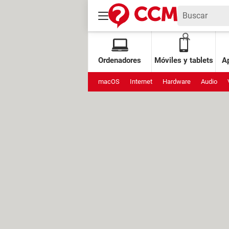
Ordenadores
Móviles y tablets
Ap
macOS
Internet
Hardware
Audio