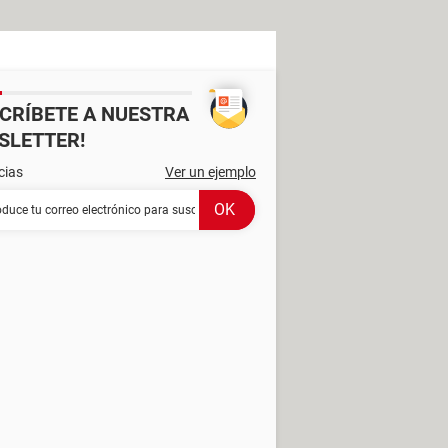
SCRÍBETE A NUESTRA
SLETTER!
cias
Ver un ejemplo