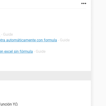
l
- Guide
 otra automáticamente con formula
- Guide
n excel sin fórmula
- Guide
función Y()