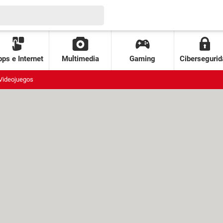
ps e Internet
Multimedia
Gaming
Cibersegurid
Videojuegos