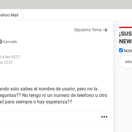
ahoo Mail
Siguiente Tema
¡SU
NEW
Cerrado
Noti
9 a las 02:27
as 12:27
ando solo sabes el nombre de usario, pero no la
reguntas?? No tengo ni un numero de telefono u otro
mail para siempre o hay esperanza??