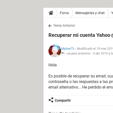
Foros
Mensajerías y chat
Y
Tema Anterior
Recuperar mi cuenta Yahoo
Mylore73
- Modificado el 19 mar 201
usuario anónimo -
3 abr 2019 a l
Hola
Es posible de recuperar su email, cu
contraseña o las respuestas a las p
email alternativo... He perdido el e
Compartir