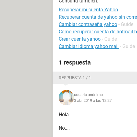
Consulta también:
Recuperar mi cuenta Yahoo
Recuperar cuenta de yahoo sin correo
Cambiar contraseña yahoo
- Guide
Como recuperar cuenta de hotmail 
Crear cuenta yahoo
- Guide
Cambiar idioma yahoo mail
- Guide
1 respuesta
RESPUESTA 1 / 1
usuario anónimo
3 abr 2019 a las 12:27
Hola
No....