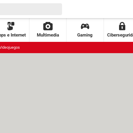
ps e Internet
Multimedia
Gaming
Cibersegurid
Videojuegos