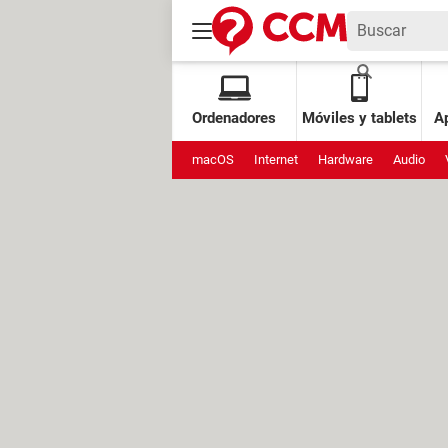
Ordenadores
Móviles y tablets
Ap
macOS
Internet
Hardware
Audio