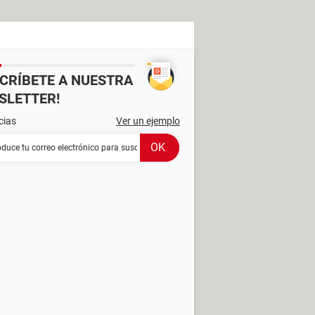
SCRÍBETE A NUESTRA
SLETTER!
cias
Ver un ejemplo