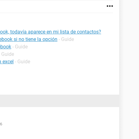
ok, todavía aparece en mi lista de contactos?
book si no tiene la opción
- Guide
ebook
- Guide
- Guide
n excel
- Guide
46