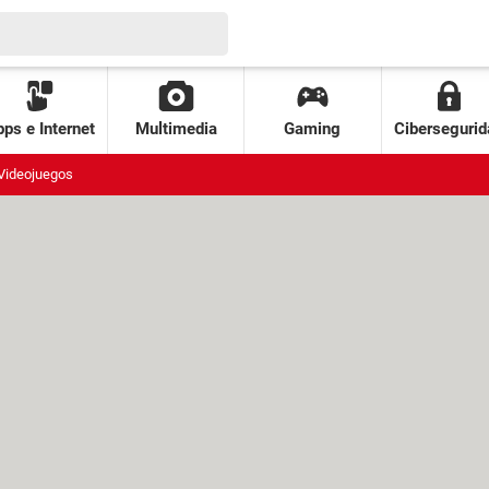
ps e Internet
Multimedia
Gaming
Cibersegurid
Videojuegos