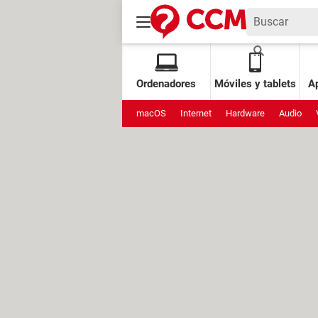
Ordenadores
Móviles y tablets
Ap
macOS
Internet
Hardware
Audio