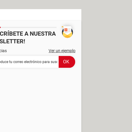
SCRÍBETE A NUESTRA
SLETTER!
cias
Ver un ejemplo