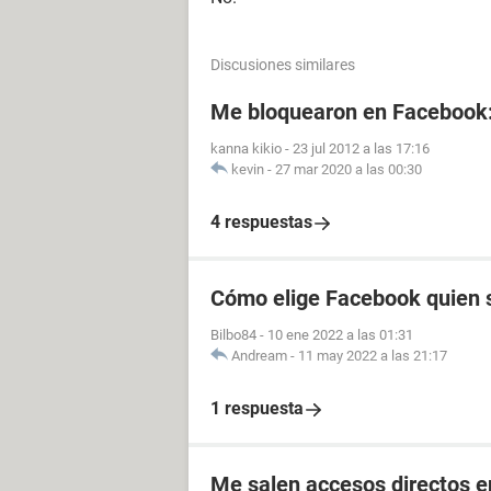
Discusiones similares
Me bloquearon en Facebook
kanna kikio
-
23 jul 2012 a las 17:16
kevin
-
27 mar 2020 a las 00:30
4 respuestas
Cómo elige Facebook quien s
Bilbo84
-
10 ene 2022 a las 01:31
Andream
-
11 may 2022 a las 21:17
1 respuesta
Me salen accesos directos e