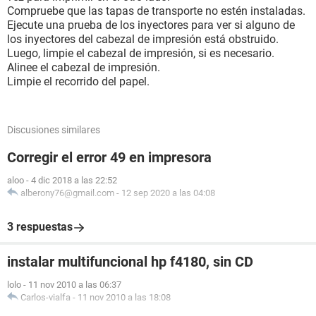
Compruebe que las tapas de transporte no estén instaladas.
Ejecute una prueba de los inyectores para ver si alguno de
los inyectores del cabezal de impresión está obstruido.
Luego, limpie el cabezal de impresión, si es necesario.
Alinee el cabezal de impresión.
Limpie el recorrido del papel.
Discusiones similares
Corregir el error 49 en impresora
aloo
-
4 dic 2018 a las 22:52
alberony76@gmail.com
-
12 sep 2020 a las 04:08
3 respuestas
instalar multifuncional hp f4180, sin CD
lolo
-
11 nov 2010 a las 06:37
Carlos-vialfa
-
11 nov 2010 a las 18:08