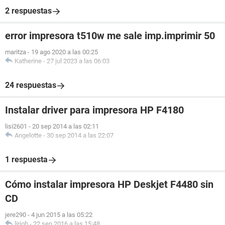
2 respuestas
error impresora t510w me sale imp.imprimir 50
maritza
-
19 ago 2020 a las 00:25
Katherine
-
27 jul 2023 a las 06:03
24 respuestas
Instalar driver para impresora HP F4180
lisi2601
-
20 sep 2014 a las 02:11
Angelotte
-
30 sep 2014 a las 22:07
1 respuesta
Cómo instalar impresora HP Deskjet F4480 sin
CD
jere290
-
4 jun 2015 a las 05:22
liriob
-
22 sep 2016 a las 15:48