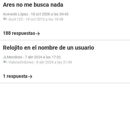
Ares no me busca nada
Acevedo López
-
18 oct 2008 a las 04:43
duck123
-
19 oct 2012 a las 18:48
188 respuestas
Relojito en el nombre de un usuario
JLMendoza
-
7 abr 2024 a las 17:32
ValeriaOrdonez
-
8 abr 2024 a las 21:49
1 respuesta