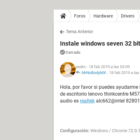
Foros
Hardware
Drivers
Tema Anterior
Instale windows seven 32 bi
Cerrado
pedro
- 18 feb 2019 a las 03:09
MrNoBodyMX
-
18 feb 2019 a las
Hola, por favor si puedes ayudarme
de escritorio lenovo thinkcentre M
audio es
realtek
alc662@intel 82801
Configuración:
Windows / Chrome 72.0.