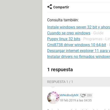
Compartir
Consulta también:
Instale windows seven 32 bit y ahor
Cuando se creo windows
- Guide
Puppy linux 32 bits
- Programas - Li
Cmi8738 driver windows 10 64-bit
-
Descargar internet explorer 11 para 
Instalar drivers no firmados window
1 respuesta
RESPUESTA 1 / 1
MrNoBodyMX
233
18 feb 2019 a las 04:35