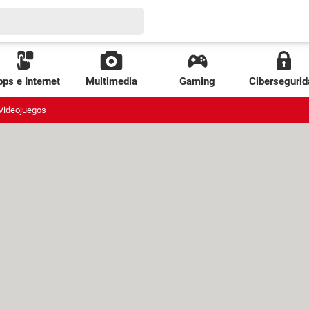
ps e Internet
Multimedia
Gaming
Cibersegurid
Videojuegos