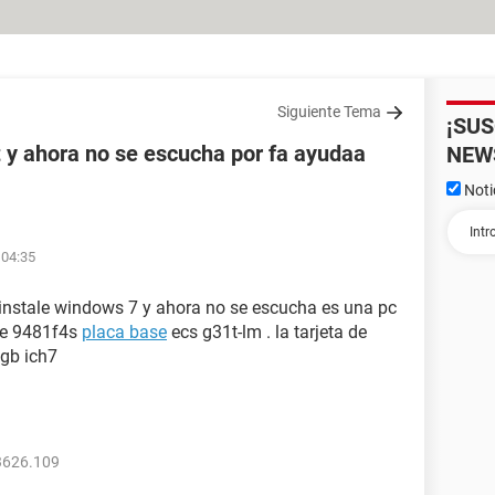
Siguiente Tema
¡SU
t y ahora no se escucha por fa ayudaa
NEW
Noti
 04:35
 instale windows 7 y ahora no se escucha es una pc
57e 9481f4s
placa base
ecs g31t-lm . la tarjeta de
gb ich7
3626.109