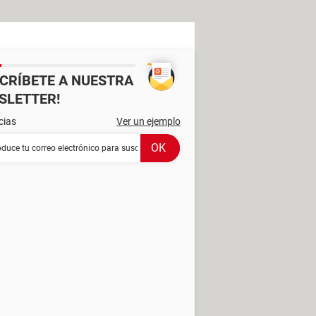
SCRÍBETE A NUESTRA
SLETTER!
cias
Ver un ejemplo