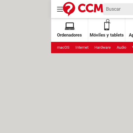
Ordenadores
Móviles y tablets
Ap
macOS
Internet
Hardware
Audio