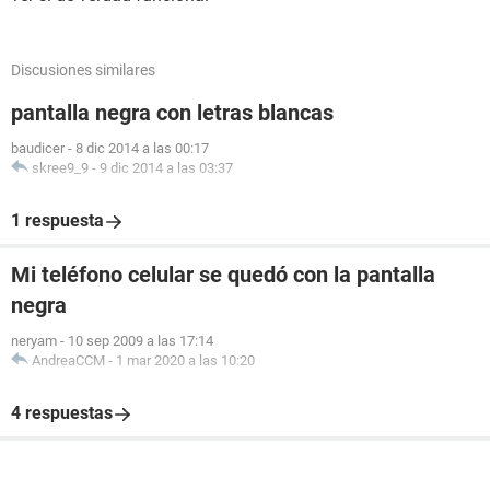
Discusiones similares
pantalla negra con letras blancas
baudicer
-
8 dic 2014 a las 00:17
skree9_9
-
9 dic 2014 a las 03:37
1 respuesta
Mi teléfono celular se quedó con la pantalla
negra
neryam
-
10 sep 2009 a las 17:14
AndreaCCM
-
1 mar 2020 a las 10:20
4 respuestas