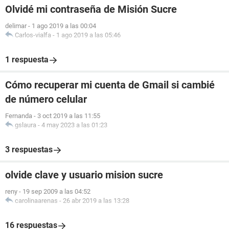
Olvidé mi contraseña de Misión Sucre
delimar
-
1 ago 2019 a las 00:04
Carlos-vialfa
-
1 ago 2019 a las 05:46
1 respuesta
Cómo recuperar mi cuenta de Gmail si cambié
de número celular
Fernanda
-
3 oct 2019 a las 11:55
gslaura
-
4 may 2023 a las 01:23
3 respuestas
olvide clave y usuario mision sucre
reny
-
19 sep 2009 a las 04:52
carolinaarenas
-
26 abr 2019 a las 13:28
16 respuestas