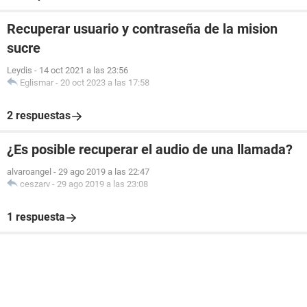
Recuperar usuario y contraseña de la mision
sucre
Leydis
-
14 oct 2021 a las 23:56
Eglismar
-
20 oct 2023 a las 17:58
2 respuestas
¿Es posible recuperar el audio de una llamada?
alvaroangel
-
29 ago 2019 a las 22:47
ceszarv
-
29 ago 2019 a las 23:08
1 respuesta