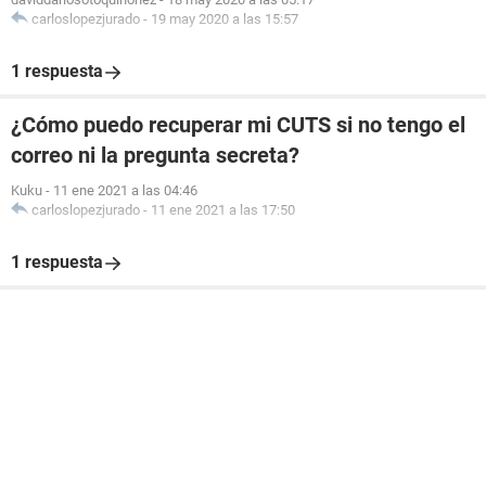
carloslopezjurado
-
19 may 2020 a las 15:57
1 respuesta
¿Cómo puedo recuperar mi CUTS si no tengo el
correo ni la pregunta secreta?
Kuku
-
11 ene 2021 a las 04:46
carloslopezjurado
-
11 ene 2021 a las 17:50
1 respuesta