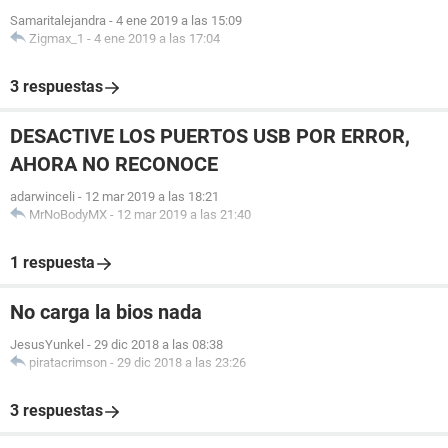
Samaritalejandra
-
4 ene 2019 a las 15:09
Zigmax_1
-
4 ene 2019 a las 17:04
3 respuestas
DESACTIVE LOS PUERTOS USB POR ERROR,
AHORA NO RECONOCE
adarwinceli
-
12 mar 2019 a las 18:21
MrNoBodyMX
-
12 mar 2019 a las 21:40
1 respuesta
No carga la bios nada
JesusYunkel
-
29 dic 2018 a las 08:38
piratacrimson
-
29 dic 2018 a las 23:26
3 respuestas