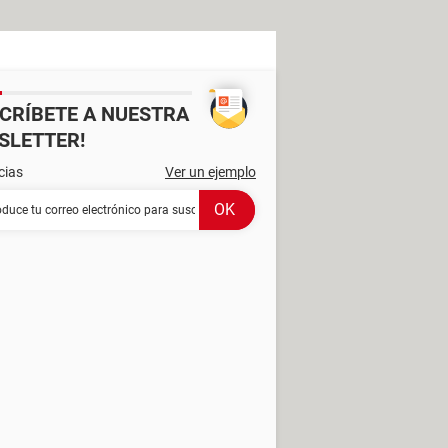
SCRÍBETE A NUESTRA
SLETTER!
cias
Ver un ejemplo