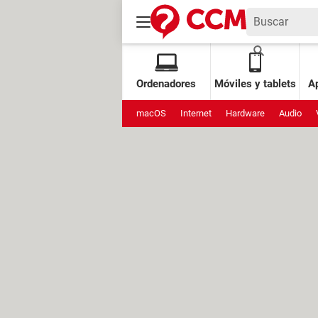
Ordenadores
Móviles y tablets
Ap
macOS
Internet
Hardware
Audio