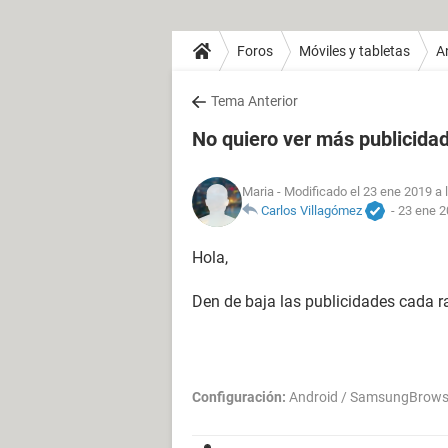
Foros
Móviles y tabletas
A
Tema Anterior
No quiero ver más publicidad
Maria
- Modificado el 23 ene 2019 a 
Carlos Villagómez
-
23 ene 2
Hola,
Den de baja las publicidades cada ra
Configuración:
Android / SamsungBrows