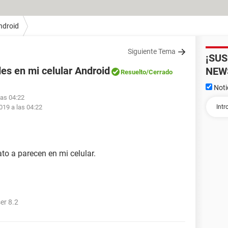
ndroid
Siguiente Tema
¡SU
es en mi celular Android
NEW
Resuelto
/Cerrado
Noti
las 04:22
019 a las 04:22
to a parecen en mi celular.
er 8.2