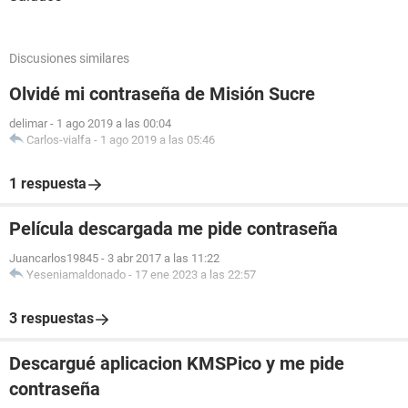
Discusiones similares
Olvidé mi contraseña de Misión Sucre
delimar
-
1 ago 2019 a las 00:04
Carlos-vialfa
-
1 ago 2019 a las 05:46
1 respuesta
Película descargada me pide contraseña
Juancarlos19845
-
3 abr 2017 a las 11:22
Yeseniamaldonado
-
17 ene 2023 a las 22:57
3 respuestas
Descargué aplicacion KMSPico y me pide
contraseña