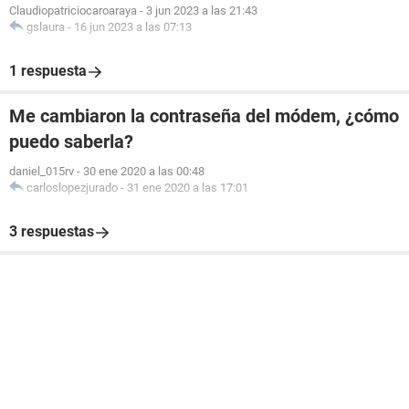
Claudiopatriciocaroaraya
-
3 jun 2023 a las 21:43
gslaura
-
16 jun 2023 a las 07:13
1 respuesta
Me cambiaron la contraseña del módem, ¿cómo
puedo saberla?
daniel_015rv
-
30 ene 2020 a las 00:48
carloslopezjurado
-
31 ene 2020 a las 17:01
3 respuestas