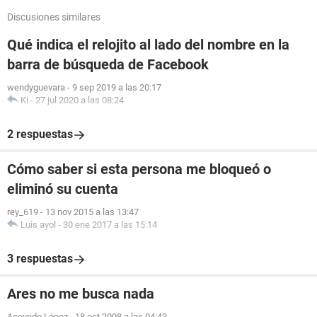
Discusiones similares
Qué indica el relojito al lado del nombre en la
barra de búsqueda de Facebook
wendyguevara
-
9 sep 2019 a las 20:17
Ki
-
27 jul 2020 a las 08:24
2 respuestas
Cómo saber si esta persona me bloqueó o
eliminó su cuenta
rey_619
-
13 nov 2015 a las 13:47
Luis ayol
-
30 ene 2017 a las 15:14
3 respuestas
Ares no me busca nada
Acevedo López
-
18 oct 2008 a las 04:43