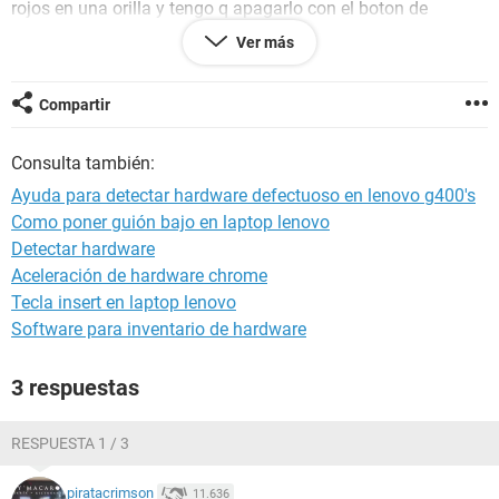
rojos en una orilla y tengo q apagarlo con el boton de
encendido. no es el disco duro ni la ram porq lo probe
Ver más
cambiando estos componentes. q podra ser?
saludos y gracias!
Compartir
Consulta también:
Ayuda para detectar hardware defectuoso en lenovo g400's
Como poner guión bajo en laptop lenovo
Detectar hardware
Aceleración de hardware chrome
Tecla insert en laptop lenovo
Software para inventario de hardware
3 respuestas
RESPUESTA 1 / 3
piratacrimson
11.636