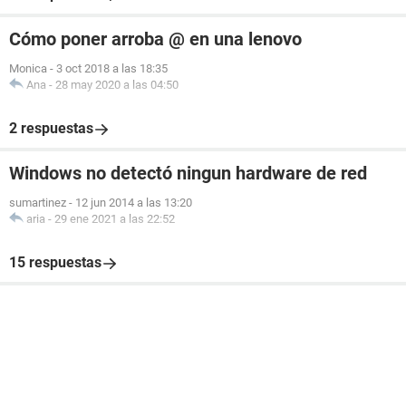
Cómo poner arroba @ en una lenovo
Monica
-
3 oct 2018 a las 18:35
Ana
-
28 may 2020 a las 04:50
2 respuestas
Windows no detectó ningun hardware de red
sumartinez
-
12 jun 2014 a las 13:20
aria
-
29 ene 2021 a las 22:52
15 respuestas