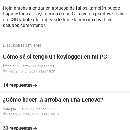
Hola pruebe a entrar en aprueba de fallos ,también puede
bajarse Linux Live,grabarlo en un CD o en un pendriver,o en
un USB y botearlo haber si le hace lo mismo o va bien
saludos coméntenos
Discusiones similares
Cómo sé si tengo un keylogger en mi PC
francis
-
26 oct 2011 a las 22:20
Maria
-
5 jun 2017 a las 18:31
14 respuestas
¿Cómo hacer la arroba en una Lenovo?
conejita
-
18 jun 2010 a las 07:07
adag
-
20 may 2020 a las 04:10
30 respuestas